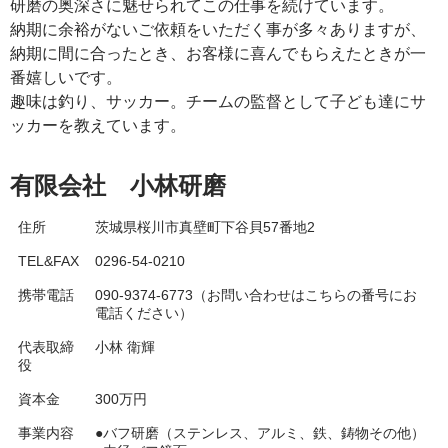
研磨の奥深さに魅せられてこの仕事を続けています。
納期に余裕がないご依頼をいただく事が多々ありますが、
納期に間に合ったとき、お客様に喜んでもらえたときが一
番嬉しいです。
趣味は釣り、サッカー。チームの監督として子ども達にサ
ッカーを教えています。
有限会社 小林研磨
住所
茨城県桜川市真壁町下谷貝57番地2
TEL&FAX
0296-54-0210
携帯電話
090-9374-6773（お問い合わせはこちらの番号にお
電話ください）
代表取締
小林 衛輝
役
資本金
300万円
事業内容
●バフ研磨（ステンレス、アルミ、鉄、鋳物その他）