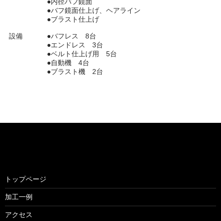
●内径バフ鏡面
●バフ鏡面仕上げ、ヘアライン
●ブラスト仕上げ
設備
●バフレス 8台
●エンドレス 3台
●ベルト仕上げ用 5台
●自動機 4台
●ブラスト機 2台
トップページ
加工一例
アクセス