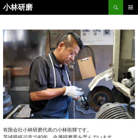
検
小林研磨
索
コ
メインメ
ン
ニュー
テ
ン
ツ
へ
ス
キ
ッ
プ
有限会社小林研磨代表の小林衛輝です。
茨城県桜川市で40年、金属研磨業を営んでいます。